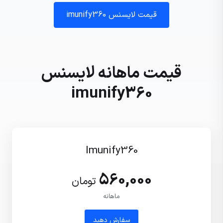
قیمت لایسنس imunify360
قیمت ماهانه لایسنس
imunify360
Imunify360
560,000
تومان
ماهانه
سفارش دهید