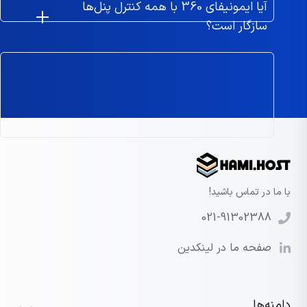
آیا ایمونیفای 360 با همه کنترل پنل‌ها
سازگار است؟
با ما در تماس باشید!
021-91302388
صفحه ما در لینکدین
دامنه‌ها