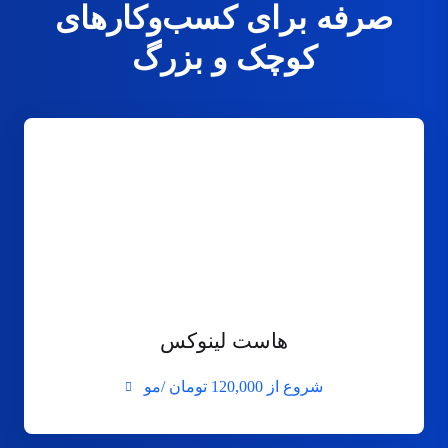
صرفه برای کسب‌وکارهای
کوچک و بزرگ
هاست لینوکس
شروع از
120,000 تومان /مو