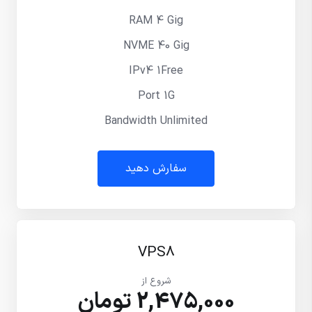
RAM 4 Gig
NVME 40 Gig
IPv4 1Free
Port 1G
Bandwidth Unlimited
سفارش دهید
VPS8
شروع از
2,475,000 تومان