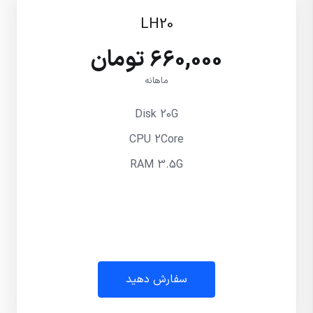
LH20
660,000 تومان
ماهانه
Disk 20G
CPU 2Core
RAM 3.5G
سفارش دهید