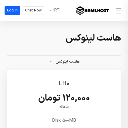
IRT
Log In
Chat Now
هاست لینوکس
هاست لینوکس
LH0
120,000 تومان
ماهانه
Disk 500MB