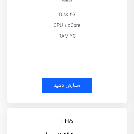
ماهانه
Disk 2G
CPU 1.5Core
RAM 2G
سفارش دهید
LH5