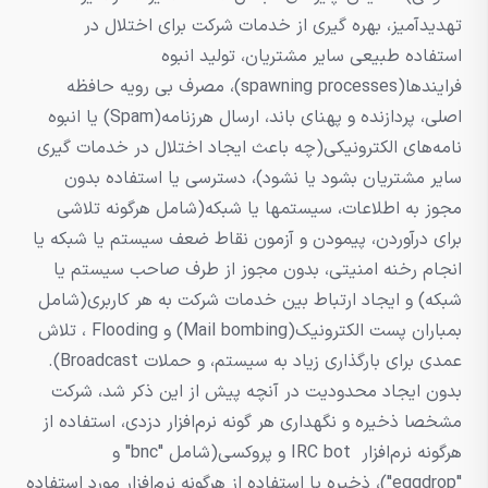
تهدیدآمیز، بهره گیری از خدمات شرکت برای اختلال در
استفاده طبیعی سایر مشتریان، تولید انبوه
فرایندها(spawning processes)، مصرف بی رویه حافظه
اصلی، پردازنده و پهنای باند، ارسال هرزنامه(Spam) یا انبوه
نامه‌های الکترونیکی(چه باعث ایجاد اختلال در خدمات گیری
سایر مشتریان بشود یا نشود)، دسترسی یا استفاده بدون
مجوز به اطلاعات، سیستمها یا شبکه(شامل هرگونه تلاشی
برای درآوردن، پیمودن و آزمون نقاط ضعف سیستم یا شبکه یا
انجام رخنه امنیتی، بدون مجوز از طرف صاحب سیستم یا
شبکه) و ایجاد ارتباط بین خدمات شرکت به هر کاربری(شامل
بمباران پست الکترونیک(Mail bombing) و Flooding ، تلاش
عمدی برای بارگذاری زیاد به سیستم، و حملات Broadcast).
بدون ایجاد محدودیت در آنچه پیش از این ذکر شد، شرکت
مشخصا ذخیره و نگهداری هر گونه نرم‌افزار دزدی، استفاده از
هرگونه نرم‌افزار IRC bot و پروکسی(شامل "bnc" و
"eggdrop")، ذخیره یا استفاده از هرگونه نرم‌افزار مورد استفاده